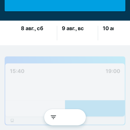
Найти
8 авг., сб
9 авг., вс
10 авг., пн
от 35 
от 35 
от 35 
БОЛЬШОЙ АВТОБУС
15:40
19:00
Витебск
Шарковщина
Парковка под мостом около
ЖД вокзал
автовокзала
Последнее место
35  за 1 место
Детали
Последнее место
Фильтры
ЧУП Давлад-БУС