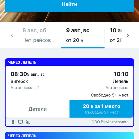
Найти
8 авг., сб
9 авг., вс
10 авг., пн
Нет рейсов
от 20 
от 20 
ЧЕРЕЗ ЛЕПЕЛЬ
08:30
10:10
9 авг., вс
Витебск
Лепель
Автовокзал , 2
Автовокзал
Свободно 5+ мест
20  за 1 место
Детали
Свободно 5+ мест
ООО ВитАвтотрэвэл
ЧЕРЕЗ ЛЕПЕЛЬ