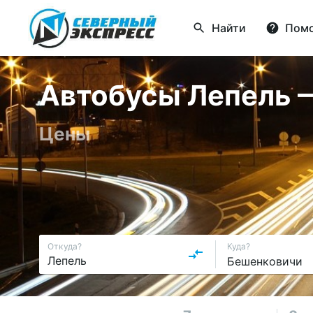
Найти
Пом
Автобусы Лепель —
Цены
Откуда?
Куда?