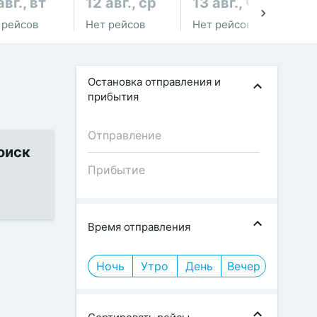
авг., вт
12 авг., ср
13 авг., чт
14
 рейсов
Нет рейсов
Нет рейсов
Не
Остановка отправления и
прибытия
оиск
е
Время отправления
Ночь
Утро
День
Вечер