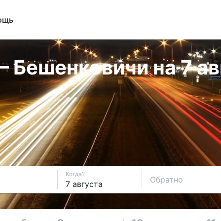
ощь
 Бешенковичи на 7 ав
Когда?
Обратно