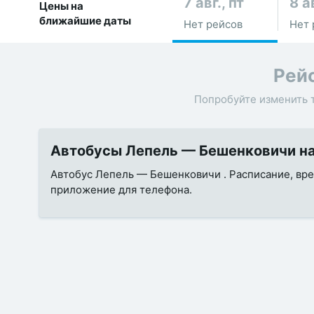
7 авг., пт
8 а
Цены на
ближайшие даты
Нет рейсов
Нет 
Рей
Попробуйте изменить 
Автобусы Лепель — Бешенковичи на
Автобус Лепель — Бешенковичи . Расписание, врем
приложение для телефона.