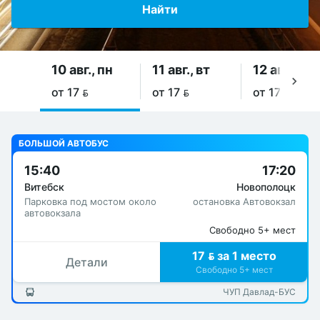
Найти
10 авг., пн
11 авг., вт
12 авг., ср
от 17 
от 17 
от 17 
БОЛЬШОЙ АВТОБУС
15:40
17:20
Витебск
Новополоцк
Парковка под мостом около
остановка Автовокзал
автовокзала
Свободно 5+ мест
17  за 1 место
Детали
Свободно 5+ мест
ЧУП Давлад-БУС