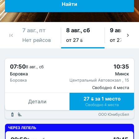
Найти
7 авг., пт
8 авг., сб
9 авг., вс
Нет рейсов
от 27 
от 27 
07:50
10:35
8 авг., сб
Боровка
Минск
Боровка
Центральный Автовокзал , 15
Свободно 4 места
27  за 1 место
Детали
Свободно 4 места
ООО ЮнибусБел
ЧЕРЕЗ ЛЕПЕЛЬ