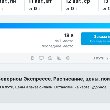
авг., пн
11 авг., вт
12 авг., ср
13 
 
от 18 
от 18 
от 1
18

Заказат
за 1 место
Последнее м
последнее место
В пути: 2
еверном Экспрессе. Расписание, цены, по
в пути, цены и заказ онлайн. Остановки на карте, удобное