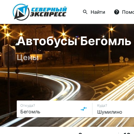
Найти
Пом
Автобусы Бегомль 
Цены
Откуда?
Куда?