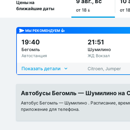
9 авг., вс
10 
Цены на
ближайшие даты
от 18 
от 18
МЫ РЕКОМЕНДУЕМ 👍
19:40
21:51
Бегомль
Шумилино
Автостанция
ЖД Вокзал
Показать детали
Citroen, Jumper
Автобусы Бегомль — Шумилино на С
Автобус Бегомль — Шумилино . Расписание, время 
приложение для телефона.