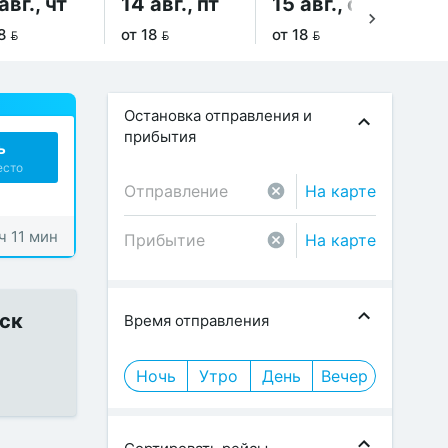
авг., чт
14 авг., пт
15 авг., сб
16
8 
от 18 
от 18 
от 
Остановка отправления и
прибытия
ь
есто
На карте
 ч 11 мин
На карте
иск
Время отправления
Ночь
Утро
День
Вечер