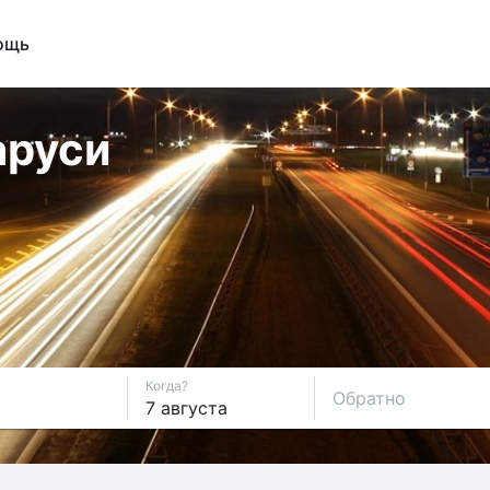
ощь
аруси
Когда?
Обратно