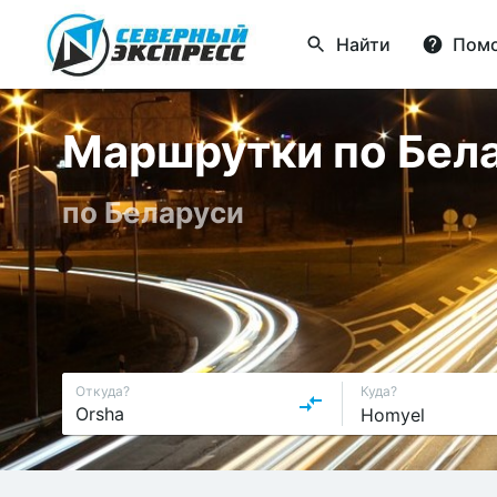
Найти
Пом
Маршрутки по Бел
по Беларуси
Откуда?
Куда?