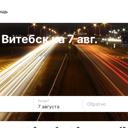
ощь
итебск на 7 авг.
Когда?
Обратно