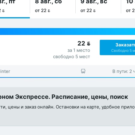
г., пт
8 авг., сб
9 авг., вс
10 
2 
от 22 
от 22 
от 2
22

Заказат
за 1 место
Свободно 5 
свободно 5 мест
inter
В пути: 2 
ном Экспрессе. Расписание, цены, поиск
ути, цены и заказ онлайн. Остановки на карте, удобное прил