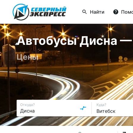
Найти
Пом
Автобусы Дисна — В
Цены
Откуда?
Куда?