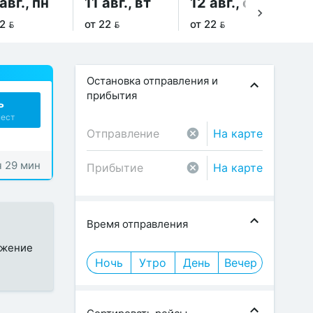
авг., пн
11 авг., вт
12 авг., ср
13
2 
от 22 
от 22 
от 
Остановка отправления и
прибытия
ь
мест
На карте
ч 29 мин
На карте
Время отправления
ожение
Ночь
Утро
День
Вечер