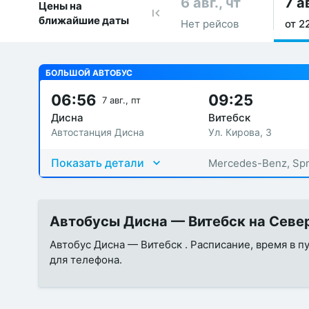
6 авг., чт
7 ав
Цены на
ближайшие даты
Нет рейсов
от 2
БОЛЬШОЙ АВТОБУС
06:56
09:25
7 авг., пт
Дисна
Витебск
Автостанция Дисна
Ул. Кирова, 3
Показать детали
Mercedes-Benz, Spr
Автобусы Дисна — Витебск на Север
Автобус Дисна — Витебск . Расписание, время в п
для телефона.